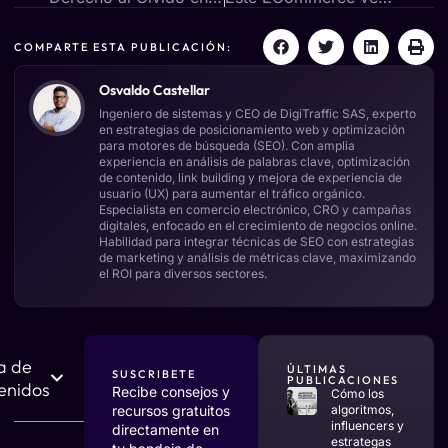
COMPARTE ESTA PUBLICACIÓN:
Osvaldo Castellar
Ingeniero de sistemas y CEO de DigiTraffic SAS, experto
en estrategias de posicionamiento web y optimización
para motores de búsqueda (SEO). Con amplia
experiencia en análisis de palabras clave, optimización
de contenido, link building y mejora de experiencia de
usuario (UX) para aumentar el tráfico orgánico.
Especialista en comercio electrónico, CRO y campañas
digitales, enfocado en el crecimiento de negocios online.
Habilidad para integrar técnicas de SEO con estrategias
de marketing y análisis de métricas clave, maximizando
el ROI para diversos sectores.
a de
ÚLTIMAS
SUSCRIBETE
PUBLICACIONES
enidos
Recibe consejos y
Cómo los
recursos gratuitos
algoritmos,
influencers y
directamente en
estrategas