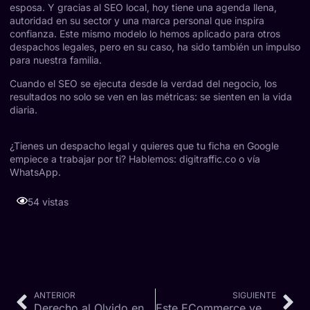
esposa. Y gracias al SEO local, hoy tiene una agenda llena,
autoridad en su sector y una marca personal que inspira
confianza. Este mismo modelo lo hemos aplicado para otros
despachos legales, pero en su caso, ha sido también un impulso
para nuestra familia.
Cuando el SEO se ejecuta desde la verdad del negocio, los
resultados no solo se ven en las métricas: se sienten en la vida
diaria.
¿Tienes un despacho legal y quieres que tu ficha en Google
empiece a trabajar por ti? Hablemos:
digitraffic.co
o vía
WhatsApp
.
54 vistas
ANTERIOR
SIGUIENTE
Derecho al Olvido en Colombia: ¿Cómo afecta la reputación digital y el SEO?
Este ECommerce vende motos eléctricas, pero su SEO estaba en cero: lo que hicimos para cambiar eso