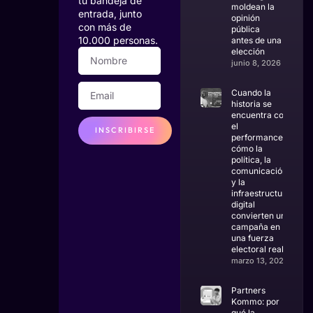
tu bandeja de
moldean la
entrada, junto
opinión
con más de
pública
10.000 personas.
antes de una
elección
junio 8, 2026
Cuando la
historia se
encuentra con
el
INSCRIBIRSE
performance:
cómo la
política, la
comunicación
y la
infraestructura
digital
convierten una
campaña en
una fuerza
electoral real
marzo 13, 2026
Partners
Kommo: por
qué la