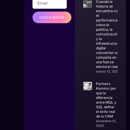
Cuando la
historia se
encuentra con
el
INSCRIBIRSE
performance:
cómo la
política, la
comunicación
y la
infraestructura
digital
convierten una
campaña en
una fuerza
electoral real
marzo 13, 2026
Partners
Kommo: por
qué la
diferencia
entre MQL y
SQL define
el éxito real
de tu CRM
diciembre 13,
2025