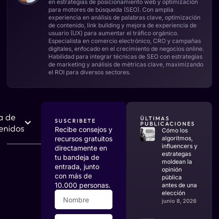
en estrategias de posicionamiento web y optimización
para motores de búsqueda (SEO). Con amplia
experiencia en análisis de palabras clave, optimización
de contenido, link building y mejora de experiencia de
usuario (UX) para aumentar el tráfico orgánico.
Especialista en comercio electrónico, CRO y campañas
digitales, enfocado en el crecimiento de negocios online.
Habilidad para integrar técnicas de SEO con estrategias
de marketing y análisis de métricas clave, maximizando
el ROI para diversos sectores.
a de
ÚLTIMAS
SUSCRIBETE
PUBLICACIONES
enidos
Recibe consejos y
Cómo los
recursos gratuitos
algoritmos,
influencers y
directamente en
estrategas
tu bandeja de
moldean la
entrada, junto
opinión
con más de
pública
10.000 personas.
antes de una
elección
junio 8, 2026